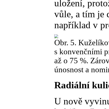
uložení, prot
vůle, a tím je
například v pr
Obr. 5. Kuželíko
s konvenčními pr
až o 75 %. Záro
únosnost a nomin
Radiální kuli
U nově vyvinu