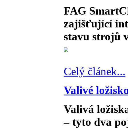
FAG SmartChe
zajišťující in
stavu strojů 
Celý článek...
Valivé ložisko
Valivá ložisk
– tyto dva po