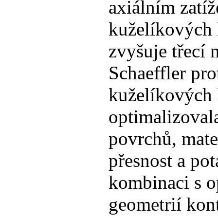
axiálním zatí
kuželíkových 
zvyšuje třecí
Schaeffler pr
kuželíkových l
optimalizoval
povrchů, mate
přesnost a po
kombinaci s o
geometrií kon