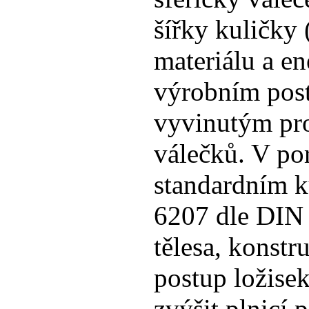
šířky kuličky 
materiálu a en
výrobním pos
vyvinutým pro
válečků. V po
standardním 
6207 dle DIN 
tělesa, konstr
postup ložisek
zvýšit plnicí 