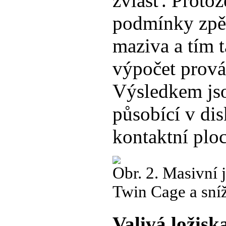
zvlášť. Protož
podmínky zpět
maziva a tím t
výpočet provád
Výsledkem jso
působící v di
kontaktní ploc
Obr. 2. Masivní j
Twin Cage a sní
Valivá ložis