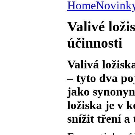
Home
Novink
Valivé loži
účinnosti
Valivá ložisk
– tyto dva po
jako synonym
ložiska je v
snížit tření a