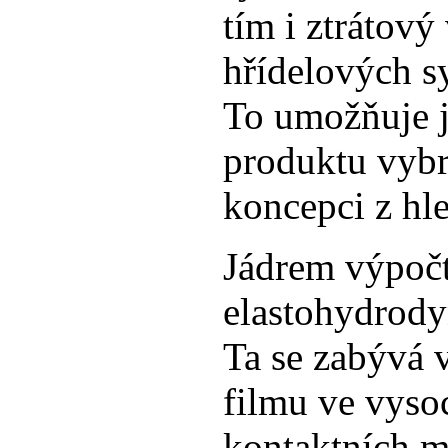
tím i ztrátov
hřídelových s
To umožňuje j
produktu vybr
koncepci z hle
Jádrem výpočt
elastohydrody
Ta se zabývá 
filmu ve vys
kontaktních mí