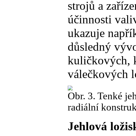
strojů a zaříz
účinnosti valiv
ukazuje napří
důsledný vývo
kuličkových, 
válečkových l
Obr. 3. Tenké je
radiální konstr
Jehlová ložis