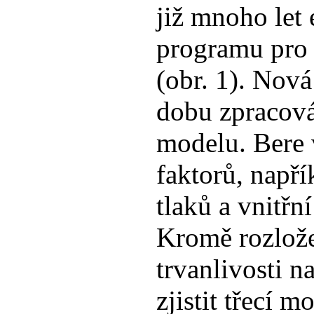
již mnoho let 
programu pro 
(obr. 1). Nov
dobu zpracová
modelu. Bere 
faktorů, napří
tlaků a vnitřn
Kromě rozlože
trvanlivosti n
zjistit třecí 