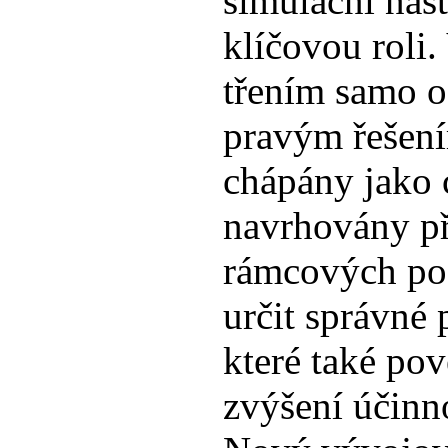
simulační nást
klíčovou roli.
třením samo o
pravým řešen
chápány jako 
navrhovány př
rámcových pod
určit správné 
které také po
zvýšení účinn