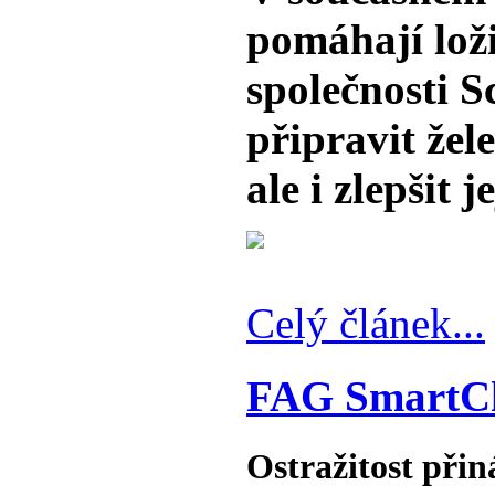
pomáhají lož
společnosti S
připravit žel
ale i zlepšit 
Celý článek...
FAG SmartC
Ostražitost přiná