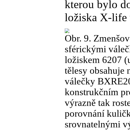
kterou bylo d
ložiska X-lif
Obr. 9. Zmenšov
sférickými váleč
ložiskem 6207 (u
tělesy obsahuje 
válečky BXRE207
konstrukčním pro
výrazně tak rost
porovnání kulič
srovnatelnými v