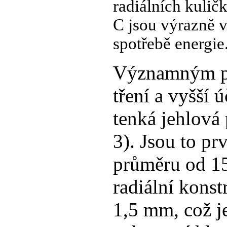
radiálních kuli
C jsou výrazně v
spotřebě energie
Významným př
tření a vyšší 
tenká jehlová 
3). Jsou to pr
průměru od 15
radiální kons
1,5 mm, což j