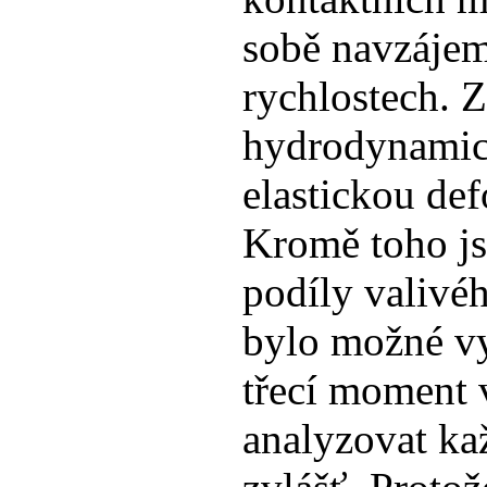
sobě navzájem
rychlostech. 
hydrodynamic
elastickou def
Kromě toho j
podíly valivé
bylo možné vyp
třecí moment v
analyzovat ka