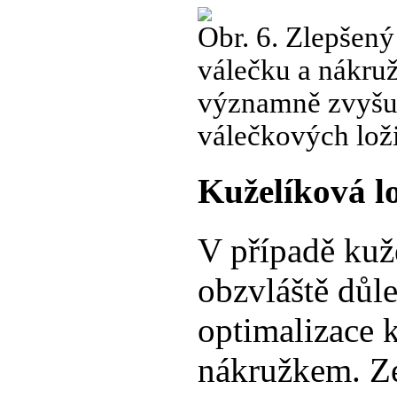
Obr. 6. Zlepšený
válečku a nákruž
významně zvyšuje
válečkových lož
Kuželíková l
V případě kuž
obzvláště důl
optimalizace k
nákružkem. Ze