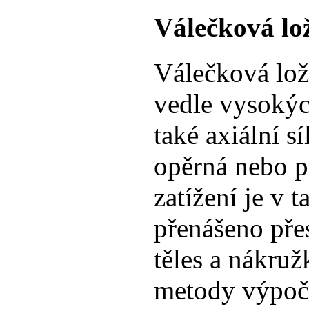
Válečková lo
Válečková lož
vedle vysokých
také axiální sí
opěrná nebo p
zatížení je v 
přenášeno pře
těles a nákru
metody výpoč