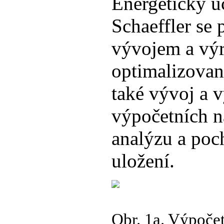
Energeticky ú
Schaeffler se 
vývojem a výr
optimalizovan
také vývoj a v
výpočetních ná
analýzu a poc
uložení.
Obr. 1a. Výpoče