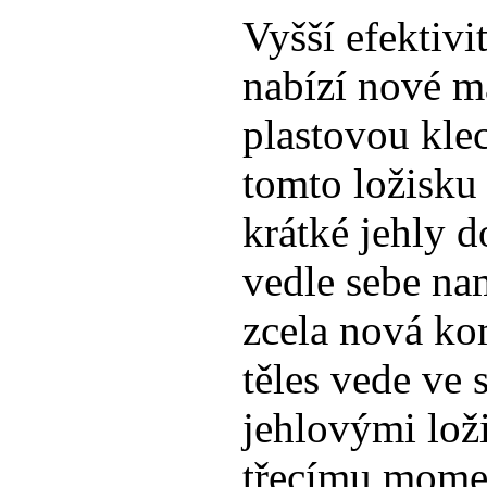
Vyšší efektivi
nabízí nové ma
plastovou klec
tomto ložisku
krátké jehly d
vedle sebe nam
zcela nová ko
těles vede ve
jehlovými lo
třecímu momen