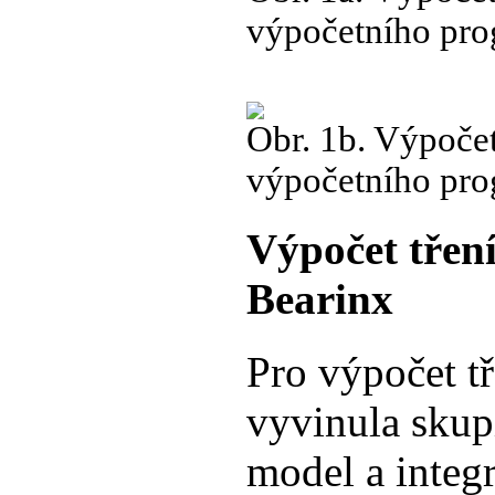
výpočetního pr
Obr. 1b. Výpoče
výpočetního pr
Výpočet třen
Bearinx
Pro výpočet tř
vyvinula skup
model a integr