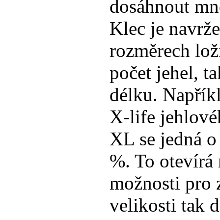
dosáhnout mn
Klec je navrže
rozměrech lož
počet jehel, t
délku. Napřík
X-life jehlov
XL se jedná o
%. To otevírá
možnosti pro 
velikosti tak 