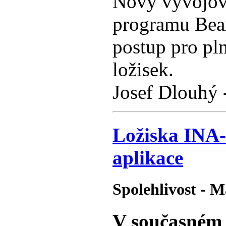
Nový vývojov
programu Bear
postup pro pln
ložisek.
Josef Dlouhý -
Ložiska INA-
aplikace
Spolehlivost - M
V současném