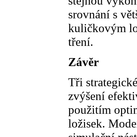
stejnou výkon
srovnání s vě
kuličkovým lo
tření.
Závěr
Tři strategické
zvýšení efekti
použitím opti
ložisek. Mode