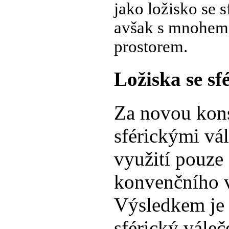
jako ložisko se 
avšak s mnohem
prostorem.
Ložiska se sf
Za novou kons
sférickými vá
využití pouze
konvenčního va
Výsledkem je 
sférický váleč