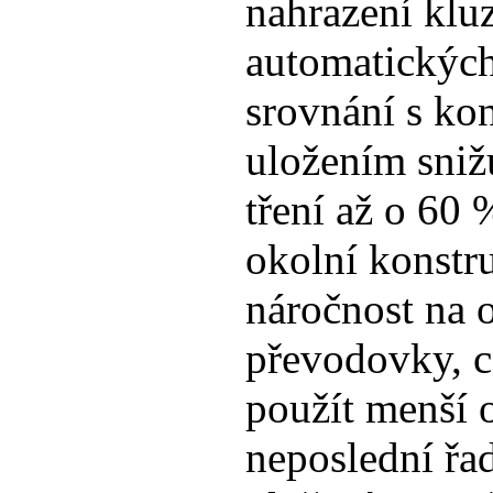
nahrazení klu
automatickýc
srovnání s k
uložením sniž
tření až o 60 
okolní konstr
náročnost na 
převodovky, c
použít menší 
neposlední řad