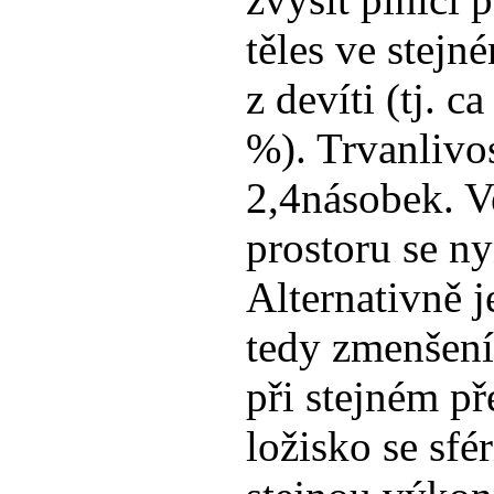
těles ve stej
z devíti (tj. c
%). Trvanlivos
2,4násobek. V
prostoru se ny
Alternativně 
tedy zmenšení
při stejném p
ložisko se sfé