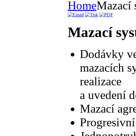
Home
Mazací 
Mazací sy
Dodávky ve
mazacích s
realizace
a uvedení 
Mazací agr
Progresivní
Jednopotru