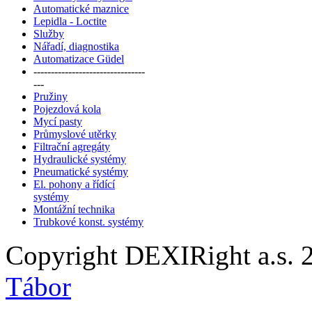
Automatické maznice
Lepidla - Loctite
Služby
Nářadí, diagnostika
Automatizace Güdel
--------------------------------
---
Pružiny
Pojezdová kola
Mycí pasty
Průmyslové utěrky
Filtrační agregáty
Hydraulické systémy
Pneumatické systémy
El. pohony a řídící
systémy
Montážní technika
Trubkové konst. systémy
Copyright DEXIRight a.s. 
Tábor