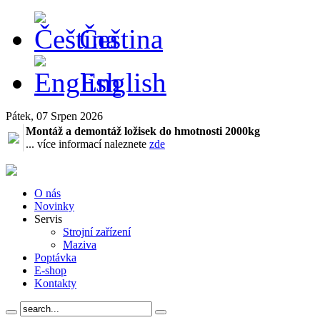
Čeština
English
Pátek, 07 Srpen 2026
Montáž a demontáž ložisek do hmotnosti 2000kg
... více informací naleznete
zde
O nás
Novinky
Servis
Strojní zařízení
Maziva
Poptávka
E-shop
Kontakty