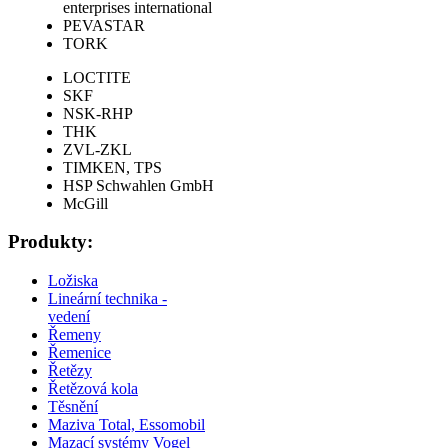
enterprises international
PEVASTAR
TORK
LOCTITE
SKF
NSK-RHP
THK
ZVL-ZKL
TIMKEN, TPS
HSP Schwahlen GmbH
McGill
Produkty:
Ložiska
Lineární technika -
vedení
Řemeny
Řemenice
Řetězy
Řetězová kola
Těsnění
Maziva Total, Essomobil
Mazací systémy Vogel