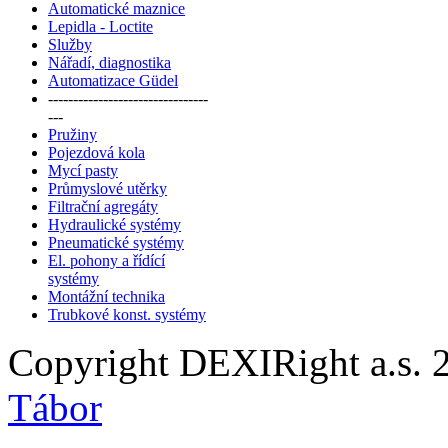
Automatické maznice
Lepidla - Loctite
Služby
Nářadí, diagnostika
Automatizace Güdel
--------------------------------
---
Pružiny
Pojezdová kola
Mycí pasty
Průmyslové utěrky
Filtrační agregáty
Hydraulické systémy
Pneumatické systémy
El. pohony a řídící
systémy
Montážní technika
Trubkové konst. systémy
Copyright DEXIRight a.s. 
Tábor