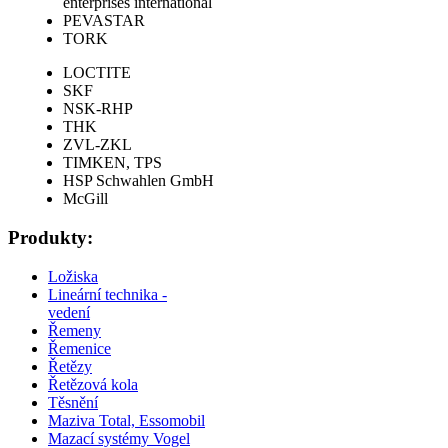
enterprises international
PEVASTAR
TORK
LOCTITE
SKF
NSK-RHP
THK
ZVL-ZKL
TIMKEN, TPS
HSP Schwahlen GmbH
McGill
Produkty:
Ložiska
Lineární technika -
vedení
Řemeny
Řemenice
Řetězy
Řetězová kola
Těsnění
Maziva Total, Essomobil
Mazací systémy Vogel